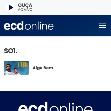
OUÇA
AO VIVO
Algo Bom