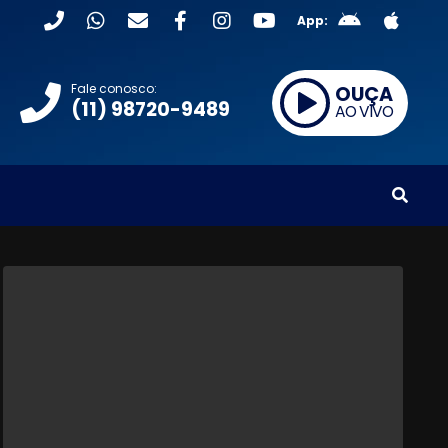
App:
Fale conosco:
OUÇA
(11) 98720-9489
AO VIVO