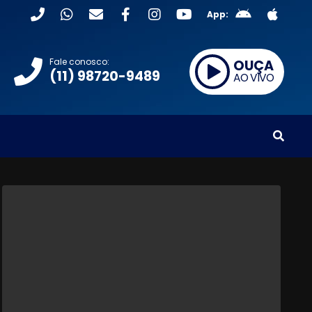
App:
Fale conosco:
OUÇA
(11) 98720-9489
AO VIVO